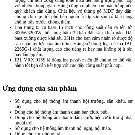
lượng chỉ hơn 20kg cùng tone màu đen sang trọng phù hợp
với nhiều không gian. Hãng cũng có phiên bản màu trắng nếu
quý khách cần dùng. Chất liệu vỏ thùng gỗ MDF dày dặn,
chống chịu lực tốt phủ bên ngoài là lớp sơn sần có khả năng
chống trầy xước, chống thấm.
Loa trang bị củ bass 15 inch cho công suất đầu ra lên tới
800W/3200W thổi tung bất cứ khán đài, sân khấu nào. Dải
bass xuống được khá sâu 35Hz cho bạn cảm nhận rõ được độ
sâu chắc uy lực của âm trầm. Hãng sử dụng loại củ loa JBL
2265G-1 chất lượng cao cho tiếng ra hay mà không bị ù rền
hay lẫn tạp âm.
JBL VRX 915S là dòng loa passive nên để chúng có thể vận
hành tốt bạn cần kết hợp với cục đẩy công suất phù hợp.
Ứng dụng của sản phẩm
Sử dụng cho hệ thống âm thanh hội trường, sân khấu, sự
kiện.
Dùng cho hệ thống âm thanh quán bar, club, pub.
Dùng cho hệ thống âm thanh đám cưới, tiệc cưới trong nhà,
ngoài trời.
Sử dụng cho hệ thống âm thanh hội nghị, hội thảo.
Dùng cho các phòng trà.