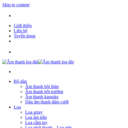
Skip to content
098 710 6809
Giới thiệu
Liên hệ
Tuyển dụng
098 710 6809
Bộ dàn
Âm thanh hội thảo
Âm thanh hội trường
Âm thanh karaoke
Dàn âm thanh đám cưới
Loa
Loa array
Loa âm trần
Loa cầm tay
Loa phát thanh – Loa nén