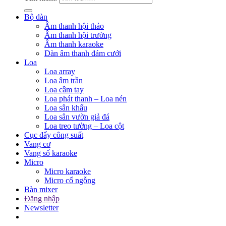
Bộ dàn
Âm thanh hội thảo
Âm thanh hội trường
Âm thanh karaoke
Dàn âm thanh đám cưới
Loa
Loa array
Loa âm trần
Loa cầm tay
Loa phát thanh – Loa nén
Loa sân khấu
Loa sân vườn giả đá
Loa treo tường – Loa cột
Cục đẩy công suất
Vang cơ
Vang số karaoke
Micro
Micro karaoke
Micro cổ ngỗng
Bàn mixer
Đăng nhập
Newsletter