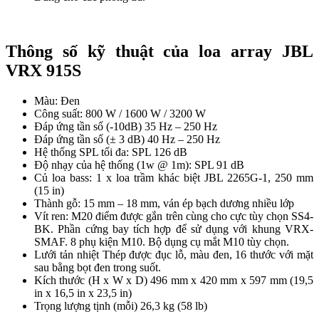
Thông số kỹ thuật của loa array JBL
VRX 915S
Màu: Đen
Công suất: 800 W / 1600 W / 3200 W
Đáp ứng tần số (-10dB) 35 Hz – 250 Hz
Đáp ứng tần số (± 3 dB) 40 Hz – 250 Hz
Hệ thống SPL tối đa: SPL 126 dB
Độ nhạy của hệ thống (1w @ 1m): SPL 91 dB
Củ loa bass: 1 x loa trầm khác biệt JBL 2265G-1, 250 mm
(15 in)
Thành gỗ: 15 mm – 18 mm, ván ép bạch dương nhiều lớp
Vít ren: M20 điểm được gắn trên cùng cho cực tùy chọn SS4-
BK. Phần cứng bay tích hợp để sử dụng với khung VRX-
SMAF. 8 phụ kiện M10. Bộ dụng cụ mắt M10 tùy chọn.
Lưới tản nhiệt Thép được đục lỗ, màu đen, 16 thước với mặt
sau bằng bọt đen trong suốt.
Kích thước (H x W x D) 496 mm x 420 mm x 597 mm (19,5
in x 16,5 in x 23,5 in)
Trọng lượng tịnh (mỗi) 26,3 kg (58 lb)