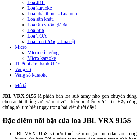
Loa JBL
Loa karaoke
Loa phát thanh - Loa nén
Loa sân khấu
Loa sân vườn giả đá
Loa Sub
Loa TOA
Loa treo tường - Loa cột
Micro
Micro cổ ngỗng
Micro karaoke
Thiết bị âm thanh khác
Vang cơ
Vang số karaoke
Mô tả
JBL VRX 915S
là phiên bản loa sub array nhỏ gọn chuyên dùng
cho các hệ thống vừa và nhỏ với nhiều ưu điểm vượt trội. Hãy cùng
chúng tôi tìm hiểu ngay trong bài viết dưới đây!
Đặc điểm nổi bật của loa JBL VRX 915S
JBL VRX 915S sở hữu thiết kế nhỏ gọn hiện đại với trọng