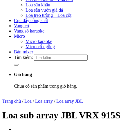
Loa sân khấu
Loa sân vườn giả đá
Loa treo tường – Loa cột
Cục đẩy công suất
Vang cơ
Vang số karaoke
Micro
Micro karaoke
Micro cổ ngỗng
Bàn mixer
Tìm kiếm:
Giỏ hàng
Chưa có sản phẩm trong giỏ hàng.
Trang chủ
/
Loa
/
Loa array
/
Loa array JBL
Loa sub array JBL VRX 915S