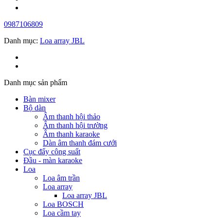
0987106809
Danh mục:
Loa array JBL
Danh mục sản phẩm
Bàn mixer
Bộ dàn
Âm thanh hội thảo
Âm thanh hội trường
Âm thanh karaoke
Dàn âm thanh đám cưới
Cục đẩy công suất
Đầu - màn karaoke
Loa
Loa âm trần
Loa array
Loa array JBL
Loa BOSCH
Loa cầm tay