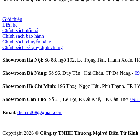
Giới thiệu
Liên hệ
Chính sách đổi trả
Chính sách bảo hành
Chính sách chuyển hàng
Chính sách và quy định chung
Showroom Hà Nội
: Số 88, ngõ 192, Lê Trọng Tấn, Thanh Xuân, H
Showroom Đà Nẵng
: Số 96, Duy Tân , Hải Châu, TP Đà Nẵng -
09
Showroom Hồ Chí Minh
: 196 Thoại Ngọc Hầu, Phú Thạnh, TP. 
Showroom Cần Thơ
: Số 21, Lê Lợi, P. Cái Khế, TP. Cần Thơ
098 
Email
:
diemnd68@gmail.com
Copyright 2026 ©
Công ty TNHH Thương Mại và Điển Tử Kinh B