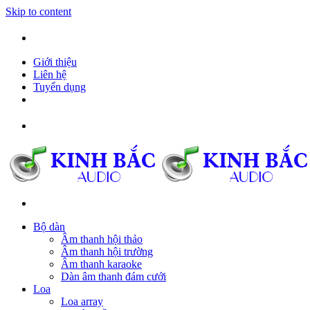
Skip to content
098 710 6809
Giới thiệu
Liên hệ
Tuyển dụng
098 710 6809
Bộ dàn
Âm thanh hội thảo
Âm thanh hội trường
Âm thanh karaoke
Dàn âm thanh đám cưới
Loa
Loa array