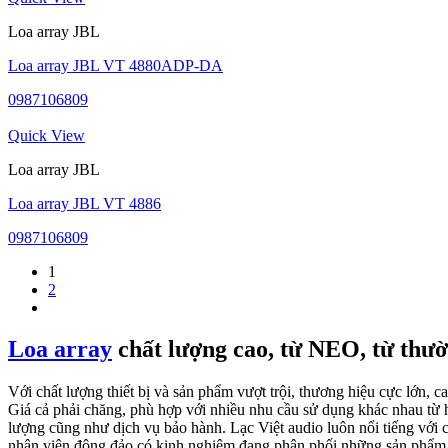
Loa array JBL
Loa array JBL VT 4880ADP-DA
0987106809
Quick View
Loa array JBL
Loa array JBL VT 4886
0987106809
1
2
Loa array
chất lượng cao, từ NEO, từ thườ
Với chất lượng thiết bị và sản phẩm vượt trội, thương hiệu cực lớn,
Giá cả phải chăng, phù hợp với nhiều nhu cầu sử dụng khác nhau từ h
lượng cũng như dịch vụ bảo hành. Lạc Việt audio luôn nổi tiếng với
nhân viên đông đảo có kinh nghiệm đang phân phối những sản phẩm 