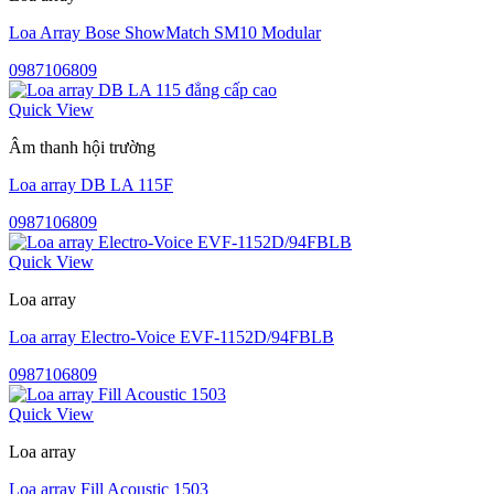
Loa Array Bose ShowMatch SM10 Modular
0987106809
Quick View
Âm thanh hội trường
Loa array DB LA 115F
0987106809
Quick View
Loa array
Loa array Electro-Voice EVF-1152D/94FBLB
0987106809
Quick View
Loa array
Loa array Fill Acoustic 1503