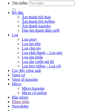
Tìm kiếm:
Bộ dàn
Âm thanh hội thảo
Âm thanh hội trường
Âm thanh karaoke
Dàn âm thanh đám cưới
Loa
Loa array
Loa âm trần
Loa cầm tay
Loa phát thanh – Loa nén
Loa sân khấu
Loa sân vườn giả đá
Loa treo tường – Loa cột
Cục đẩy công suất
Vang cơ
Vang số karaoke
Micro
Micro karaoke
Micro cổ ngỗng
Bàn mixer
Đăng nhập
Newsletter