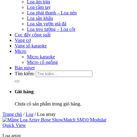
Loa âm trần
Loa cầm tay
Loa phát thanh – Loa nén
Loa sân khấu
Loa sân vườn giả đá
Loa treo tường – Loa cột
Cục đẩy công suất
Vang cơ
Vang số karaoke
Micro
Micro karaoke
Micro cổ ngỗng
Bàn mixer
Tìm kiếm:
Giỏ hàng
Chưa có sản phẩm trong giỏ hàng.
Trang chủ
/
Loa
/
Loa array
Quick View
Loa array